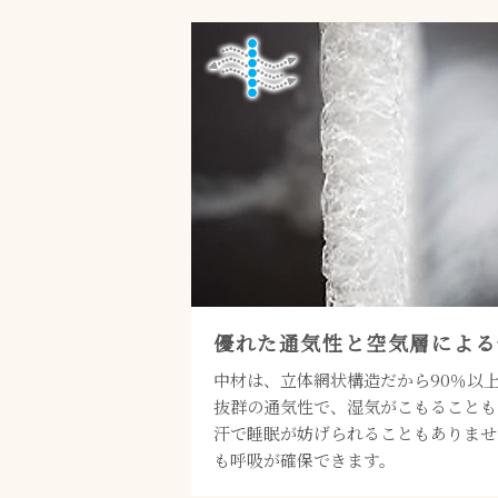
優れた通気性と空気層による
中材は、立体網状構造だから90％以
抜群の通気性で、湿気がこもることも
汗で睡眠が妨げられることもありませ
も呼吸が確保できます。