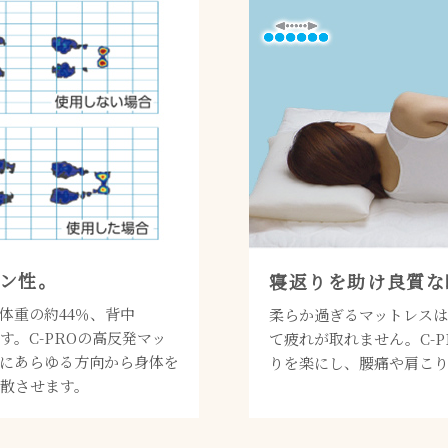
ン性。
寝返りを助け良質な
体重の約44％、背中
柔らか過ぎるマットレス
す。C-PROの高反発マッ
て疲れが取れません。C-
にあらゆる方向から身体を
りを楽にし、腰痛や肩こ
散させます。