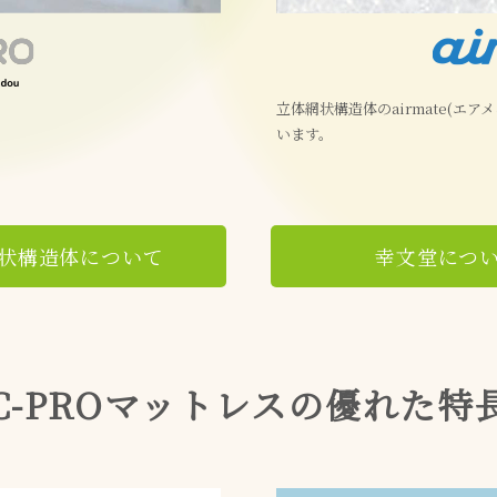
立体網状構造体のairmate(エ
います。
状構造体について
幸文堂につ
C-PROマットレスの優れた特